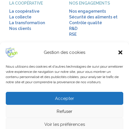
LA COOPÉRATIVE
NOS ENGAGEMENTS
La coopérative
Nos engagements
La collecte
Sécurité des aliments et
La transformation
Contrôle qualité
Nos clients
R&D
RSE
NOS GAMMES
RESSOURCES HUMAINES
Gestion des cookies
Nos gammes
Talents & diversité
Boissons diététiques
Notre politique
Laits infantiles
Nos métiers
Nous utilisons des cookies et d'autres technologies de suivi pour améliorer
votre expérience de navigation sur notre site, pour vous montrer un
Laits de consommation
Nos Offres d’emploi
contenu personnalisé et des publicités ciblées, pour analyser le trafic de
Matières grasses
notre site et pour comprendre la provenance de nos visiteurs.
INTERNATIONAL
LIENS UTILES
Accepter
L’export
Mentions légales
Tous nos produits
Actualités
Promess
Contact
Refuser
Espace adhérent
Drive
Voir les préférences