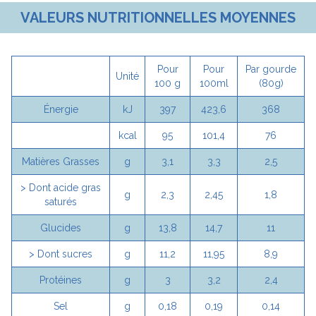
VALEURS NUTRITIONNELLES MOYENNES
Pour
Pour
Par gourde
Unité
100 g
100ml
(80g)
Énergie
kJ
397
423,6
368
kcal
95
101,4
76
Matières Grasses
g
3,1
3,3
2,5
> Dont acide gras
g
2,3
2,45
1,8
saturés
Glucides
g
13,8
14,7
11
> Dont sucres
g
11,2
11,95
8,9
Protéines
g
3
3,2
2,4
Sel
g
0,18
0,19
0,14