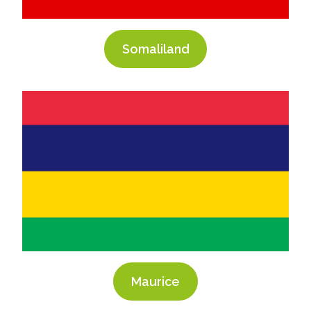
Somaliland
Maurice