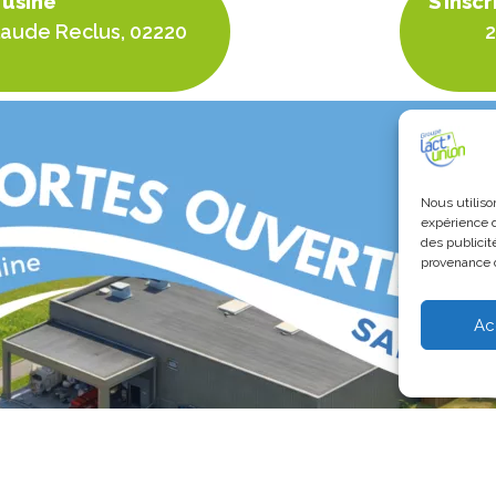
l’usine
S’inscr
Claude Reclus, 02220
2
Nous utiliso
expérience d
des publicit
provenance d
Ac